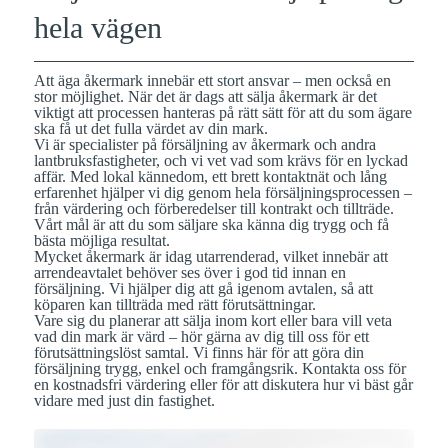
hela vägen
Att äga åkermark innebär ett stort ansvar – men också en
stor möjlighet. När det är dags att sälja åkermark är det
viktigt att processen hanteras på rätt sätt för att du som ägare
ska få ut det fulla värdet av din mark.
Vi är specialister på försäljning av åkermark och andra
lantbruksfastigheter, och vi vet vad som krävs för en lyckad
affär. Med lokal kännedom, ett brett kontaktnät och lång
erfarenhet hjälper vi dig genom hela försäljningsprocessen –
från värdering och förberedelser till kontrakt och tillträde.
Vårt mål är att du som säljare ska känna dig trygg och få
bästa möjliga resultat.
Mycket åkermark är idag utarrenderad, vilket innebär att
arrendeavtalet behöver ses över i god tid innan en
försäljning. Vi hjälper dig att gå igenom avtalen, så att
köparen kan tillträda med rätt förutsättningar.
Vare sig du planerar att sälja inom kort eller bara vill veta
vad din mark är värd – hör gärna av dig till oss för ett
förutsättningslöst samtal. Vi finns här för att göra din
försäljning trygg, enkel och framgångsrik. Kontakta oss för
en kostnadsfri värdering eller för att diskutera hur vi bäst går
vidare med just din fastighet.