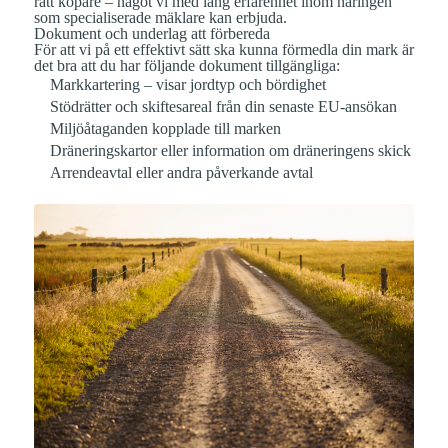
rätt köpare – något vi med lång erfarenhet inom näringen
som specialiserade mäklare kan erbjuda.
Dokument och underlag att förbereda
För att vi på ett effektivt sätt ska kunna förmedla din mark är
det bra att du har följande dokument tillgängliga:
Markkartering
– visar jordtyp och bördighet
Stödrätter och skiftesareal
från din senaste EU-ansökan
Miljöåtaganden
kopplade till marken
Dräneringskartor
eller information om dräneringens skick
Arrendeavtal
eller andra påverkande avtal