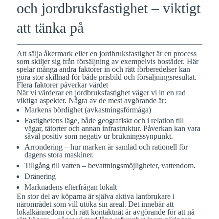
och jordbruksfastighet – viktigt
att tänka på
Att sälja åkermark eller en jordbruksfastighet är en process
som skiljer sig från försäljning av exempelvis bostäder. Här
spelar många andra faktorer in och rätt förberedelser kan
göra stor skillnad för både prisbild och försäljningsresultat.
Flera faktorer påverkar värdet
När vi värderar en jordbruksfastighet väger vi in en rad
viktiga aspekter. Några av de mest avgörande är:
Markens bördighet (avkastningsförmåga)
Fastighetens läge
, både geografiskt och i relation till
vägar, tätorter och annan infrastruktur. Påverkan kan vara
såväl positiv som negativ ur brukningssynpunkt.
Arrondering
– hur marken är samlad och rationell för
dagens stora maskiner.
Tillgång till vatten
– bevattningsmöjligheter, vattendom.
Dränering
Marknadens efterfrågan lokalt
En stor del av köparna är själva aktiva lantbrukare i
närområdet som vill utöka sin areal. Det innebär att
lokalkännedom och rätt kontaktnät är avgörande för att nå