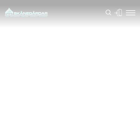
GÅRDAR, SLOTT, LANT- OCH SKOGSBRUK
SKÅNEGÅRDAR – DIN
GÅRDSMÄKLARE
Till salu
Sälja fastighet