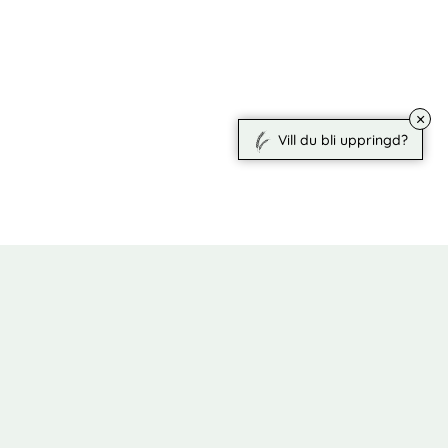
×
Vill du bli uppringd?
[esi ttl="500" TABBED_OBJECT_BYTYPE limit=5
status='ENUMS_SALE_STATUS_COMING,ENUMS_SALE_