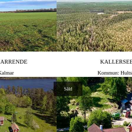
 ARRENDE
KALLERSE
almar
Kommun: Hults
Såld