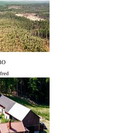
BO
fred