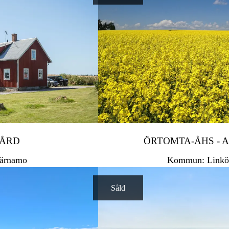
GÅRD
ÖRTOMTA-ÅHS - 
ärnamo
Kommun: Linkö
Såld