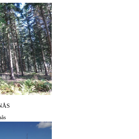
NÅS
nås