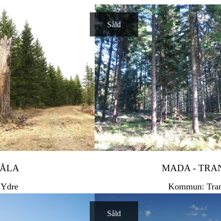
Såld
ÅLA
MADA - TRA
Ydre
Kommun: Tra
Såld