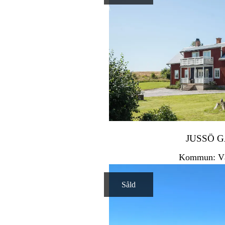
JUSSÖ 
Kommun: V
Såld