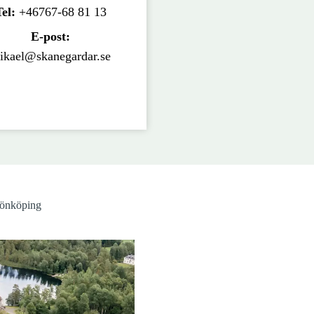
Tel:
+46767-68 81 13
E-post:
ikael@skanegardar.se
Jönköping