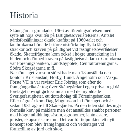
Historia
Skånegårdar grundades 1966 av föreningsrörelsen med
syfte att höja kvalitén på fastighetsöverlåtelserna. Antalet
gårdsförsäljningar ökade kraftigt på 1960-talet och
lantbrukarna började i större utsträckning flytta längre
sträckor och kraven på pålitlighet vid fastighetsöverlåtelser
ökade. Skattefrågorna kom också i högre utsträckning in i
bilden och därmed kraven på fastighetsmäklarna. Grundarna
var Föreningsbanken, Landshypotek, Centralföreningarna,
Södra Skogsägarna m fl.
När företaget var som störst hade man 18 anställda och
kontor i Kristianstad, Hörby, Lund, Ängelholm och Växjö.
Förste VD:n var revisor Eric Jobring som efter tio
framgångsrika år tog över Skånegårdar i egen privat regi då
företaget i övrigt gick samman med det nybildade
Sverigefastigheter, ett dotterbolag till Föreningsbanken.
Efter några år kom Dag Magnusson in i företaget och är
sedan 1981 ägare till Skånegårdar. På den tiden ställdes inga
formella krav på mäklare men det anställdes snabbt personer
med högre utbildning såsom, agronomer, lantmästare,
jurister, skogsmästare mm. Det var för tidpunkten ett nytt
koncept som blev framgångsrikt och vedertaget vid
förmedling av jord och skog.