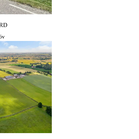
RD
öv