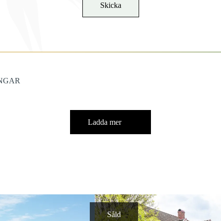
INGAR
Ladda mer
Såld