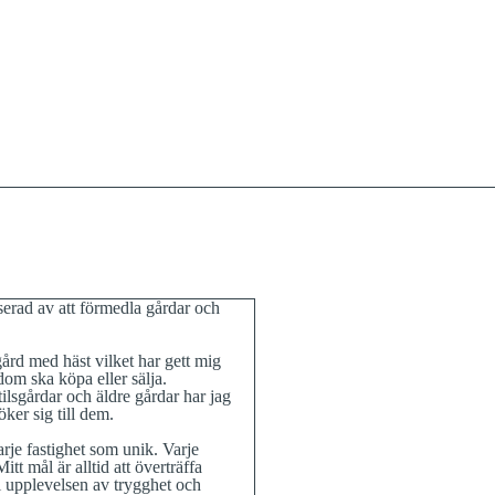
erad av att förmedla gårdar och
ård med häst vilket har gett mig
om ska köpa eller sälja.
tilsgårdar och äldre gårdar har jag
ker sig till dem.
rje fastighet som unik. Varje
t mål är alltid att överträffa
 i upplevelsen av trygghet och