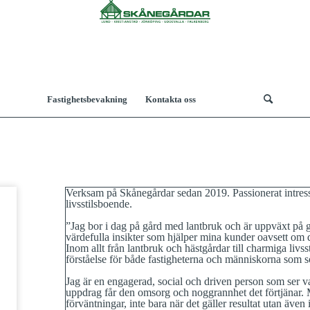
Fastighetsbevakning
Kontakta oss
Verksam på Skånegårdar sedan 2019. Passionerat intress
livsstilsboende.
”Jag bor i dag på gård med lantbruk och är uppväxt på g
värdefulla insikter som hjälper mina kunder oavsett om d
Inom allt från lantbruk och hästgårdar till charmiga livss
förståelse för både fastigheterna och människorna som sö
Jag är en engagerad, social och driven person som ser va
uppdrag får den omsorg och noggrannhet det förtjänar. Mit
förväntningar, inte bara när det gäller resultat utan även