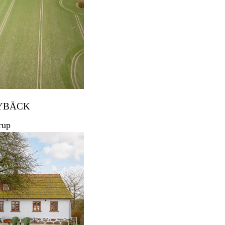
YBÄCK
rup