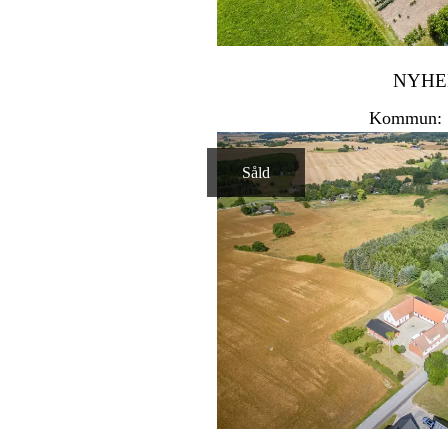
NYH
Kommun: 
Såld