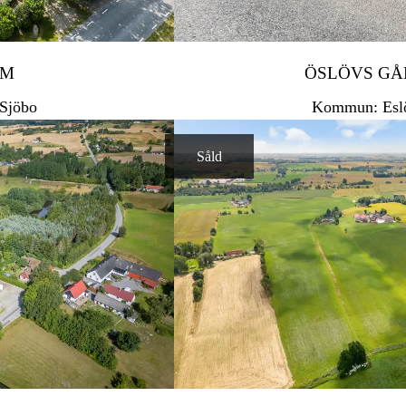
EM
ÖSLÖVS GÅ
Sjöbo
Kommun: Esl
Såld