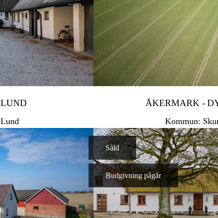
 LUND
ÅKERMARK - D
Lund
Kommun: Sku
Såld
budgivning pågår