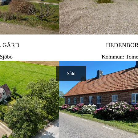
 GÅRD
HEDENBO
Sjöbo
Kommun: Tomel
Såld