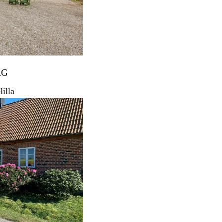
RG
illa