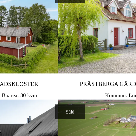
VADSKLOSTER
PRÄSTBERGA GÅRD
Boarea: 80 kvm
Kommun: Lu
Såld